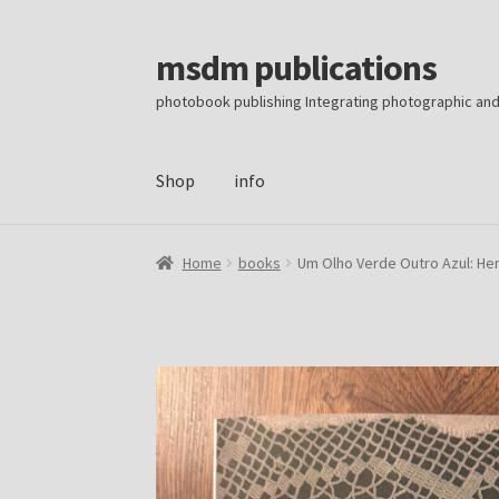
msdm publications
Skip
Skip
to
to
photobook publishing Integrating photographic an
navigation
content
Shop
info
Home
Cart
Checkout
home
info
My account
S
Home
books
Um Olho Verde Outro Azul: He