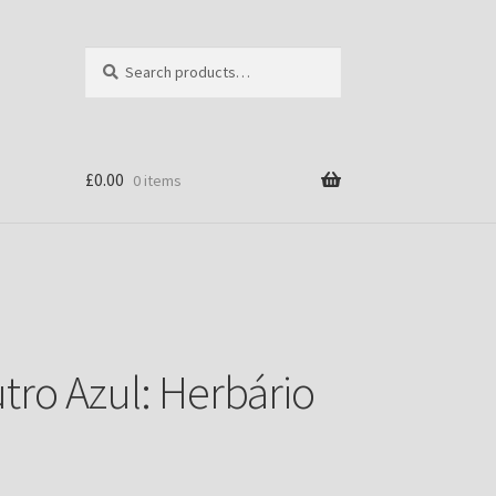
Search
Search
for:
£
0.00
0 items
ro Azul: Herbário