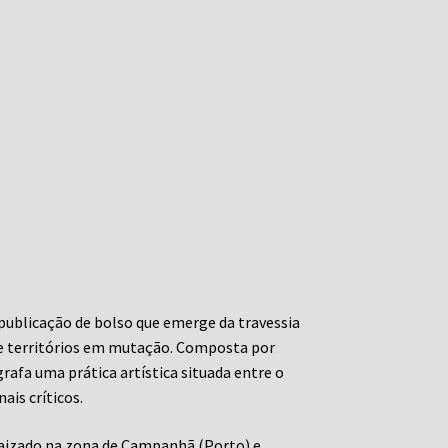
)
publicação de bolso que emerge da travessia
, e territórios em mutação. Composta por
rafa uma prática artística situada entre o
ais críticos.
raizado na zona de Campanhã (Porto) e