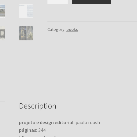
Olho
Verde
Outro
Azul:
Category:
books
Herbário
do
Antropoceno
quantity
Description
projeto e design editorial:
paula roush
páginas:
344