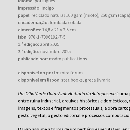
idioma:
português
impressão:
indigo
papel:
reciclado natural 100 gsm (miolo), 250 gsm (capa
encadernação:
lombada colada
dimensões:
14,8 × 21 × 2,5 cm
isbn:
978-1-7396192-7-5
1.ª edição:
abril 2025
2.ª edição:
novembro 2025
publicado por:
msdm publications
disponível no porto
: mira forum
disponível em lisboa
: stet books, greta livraria
Um Olho Verde Outro Azul: Herbário do Antropoceno
é uma 
entre ruína industrial, arquivos históricos e domésticos
imagens, textos e fragmentos processuais, a obra cartog
gesto vegetal, o gesto editorial e processos computacion
O livro assume a forma de um herbário especulativo, en