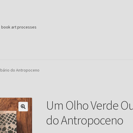
d book art processes
ample Page
rbário do Antropoceno
Um Olho Verde Out
do Antropoceno