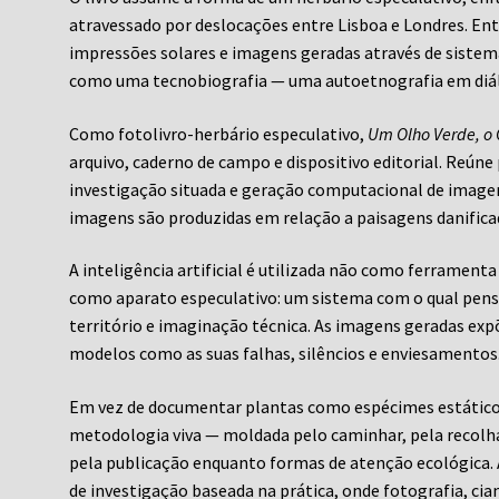
atravessado por deslocações entre Lisboa e Londres. Entr
impressões solares e imagens geradas através de sistema
como uma tecnobiografia — uma autoetnografia em di
Como fotolivro-herbário especulativo,
Um Olho Verde, o 
arquivo, caderno de campo e dispositivo editorial. Reúne
investigação situada e geração computacional de imagem
imagens são produzidas em relação a paisagens danific
A inteligência artificial é utilizada não como ferramen
como aparato especulativo: um sistema com o qual pensar
território e imaginação técnica. As imagens geradas ex
modelos como as suas falhas, silêncios e enviesamentos
Em vez de documentar plantas como espécimes estáticos
metodologia viva — moldada pelo caminhar, pela recolh
pela publicação enquanto formas de atenção ecológica.
de investigação baseada na prática, onde fotografia, cia